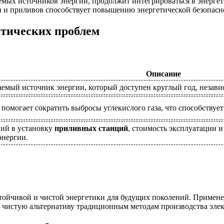
яемых источников энергии, продолжит интегрироваться в энерге
н и приливов способствует повышению энергетической безопасно
етических проблем
Описание
аемый источник энергии, который доступен круглый год, незави
помогает сократить выбросы углекислого газа, что способствует
ий в установку
приливных станций
, стоимость эксплуатации 
энергии.
стойчивой и чистой энергетики для будущих поколений. Примен
и чистую альтернативу традиционным методам производства эле