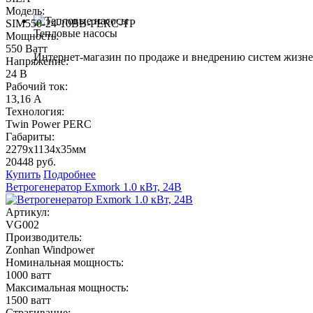
Модель:
SIM550-24-10BB-PERC-TP
Тепловые насосы
Мощность:
550 Ватт
Интернет-магазин по продаже и внедрению систем жизне
Напряжение:
24 В
Рабочий ток:
13,16 А
Технология:
Twin Power PERC
Габариты:
2279x1134x35мм
20448 руб.
Купить
Подробнее
Ветрогенератор Exmork 1.0 кВт, 24В
Артикул:
VG002
Производитель:
Zonhan Windpower
Номинальная мощность:
1000 ватт
Максимальная мощность:
1500 ватт
Страгивание: