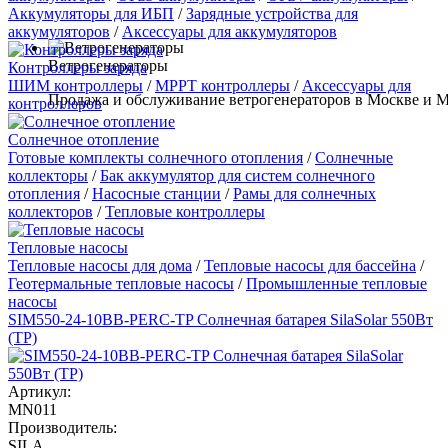
Аккумуляторы для ИБП
/
Зарядные устройства для
аккумуляторов
/
Аксессуары для аккумуляторов
Ветрогенераторы
Контроллеры заряда
ШИМ контроллеры
/
MPPT контроллеры
/
Аксессуары для
Продажа и обслуживание ветрогенераторов в Москве и М
контроллеров
Солнечное отопление
Готовые комплекты солнечного отопления
/
Солнечные
коллекторы
/
Бак аккумулятор для систем солнечного
отопления
/
Насосные станции
/
Рамы для солнечных
коллекторов
/
Тепловые контроллеры
Тепловые насосы
Тепловые насосы для дома
/
Тепловые насосы для бассейна
/
Геотермальные тепловые насосы
/
Промышленные тепловые
насосы
SIM550-24-10BB-PERC-TP Солнечная батарея SilaSolar 550Вт
(TP)
Артикул:
MN011
Производитель:
SILA