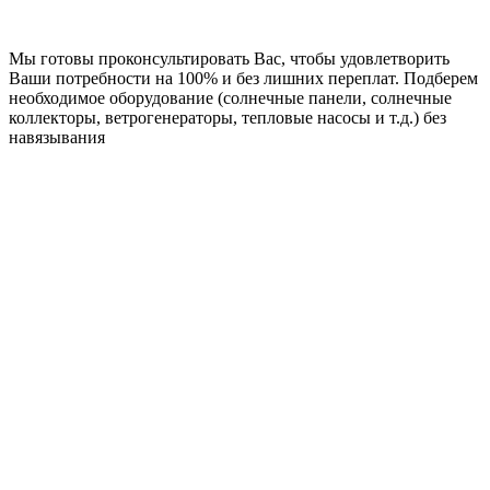
Мы готовы проконсультировать Вас, чтобы удовлетворить
Ваши потребности на 100% и без лишних переплат. Подберем
необходимое оборудование (солнечные панели, солнечные
коллекторы, ветрогенераторы, тепловые насосы и т.д.) без
навязывания
Проектирование
Поможем спроектировать комплексное резервирование
систем жизнеобеспечения: от электричества до поддержания
нужного температурного режима
Экономия или практичность?
Нам важна конечная цель клиента. Мы подберем нужный
набор оборудования для максимального обеспечения решения
поставленной задачи.