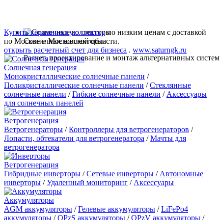
Купить керамическую плитку
по низким ценам с доставкой
по Москве и Московской области.
Солнечные коллекторы
открыть расчетный счет для бизнеса
.
www.saturngk.ru
Расчет, проектирование и монтаж альтернативных систем
Солнечная генерация
Монокристаллические солнечные панели
/
Поликристаллические солнечные панели
/
Стеклянные
солнечные панели
/
Гибкие солнечные панели
/
Аксессуары
для солнечных панелей
Ветрогенерация
Ветрогенераторы
/
Контроллеры для ветрогенераторов
/
Лопасти, обтекатели для ветрогенератора
/
Мачты для
ветрогенератора
Ветрогенерация
Гибридные инверторы
/
Сетевые инверторы
/
Автономные
инверторы
/
Удаленный мониторинг
/
Аксессуары
Аккумуляторы
AGM аккумуляторы
/
Гелевые аккумуляторы
/
LiFePo4
аккумуляторы
/
OPzS аккумуляторы
/
OPzV аккумуляторы
/