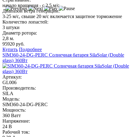
начало вращения - с 2,5 м/с
Диапазон ветра генерации:
3-25 м/с, свыше 20 м/с включается защитное торможение
Количество лопастей:
3 штуки
Диаметр ротора:
2,8 м.
95920 руб.
Купить
Подробнее
SIM360-24-DG-PERC Солнечная батарея SilaSolar (Double
glass) 360Вт
Артикул:
GL006
Производитель:
SILA
Модель:
SIM360-24-DG-PERC
Мощность:
360 Ватт
Напряжение:
24 В
Рабочий ток: