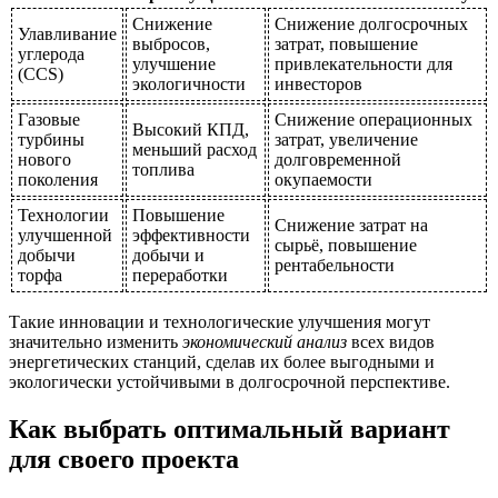
Снижение
Снижение долгосрочных
Улавливание
выбросов,
затрат, повышение
углерода
улучшение
привлекательности для
(CCS)
экологичности
инвесторов
Газовые
Снижение операционных
Высокий КПД,
турбины
затрат, увеличение
меньший расход
нового
долговременной
топлива
поколения
окупаемости
Технологии
Повышение
Снижение затрат на
улучшенной
эффективности
сырьё, повышение
добычи
добычи и
рентабельности
торфа
переработки
Такие инновации и технологические улучшения могут
значительно изменить
экономический анализ
всех видов
энергетических станций, сделав их более выгодными и
экологически устойчивыми в долгосрочной перспективе.
Как выбрать оптимальный вариант
для своего проекта