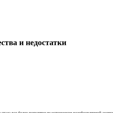
ства и недостатки
 стала все более популярным источником возобновляемой энерги