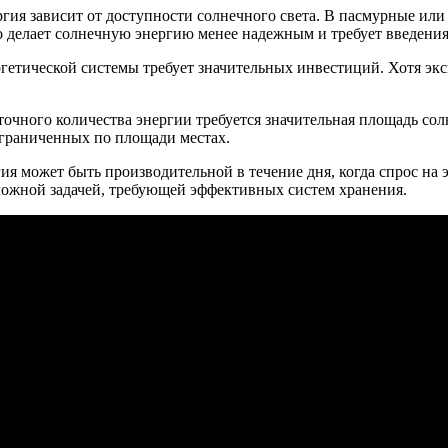
ргия зависит от доступности солнечного света. В пасмурные ил
о делает солнечную энергию менее надежным и требует введения
ргетической системы требует значительных инвестиций. Хотя эк
аточного количества энергии требуется значительная площадь со
граниченных по площади местах.
гия может быть производительной в течение дня, когда спрос н
ложной задачей, требующей эффективных систем хранения.